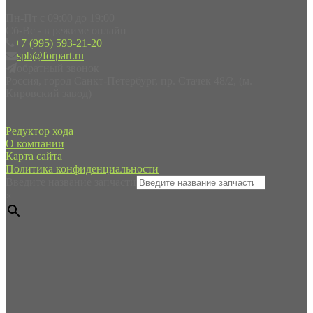
Пн-Пт с 09:00 до 19:00
Сб-Вс - в режиме онлайн
+7 (995) 593-21-20
spb@forpart.ru
обратный звонок
Россия, город Санкт-Петербург, пр. Стачек 48/2, (м.
Кировский завод)
Редуктор хода
О компании
Карта сайта
Политика конфиденциальности
Введите название запчасти
×