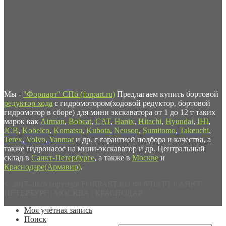
Мы -
"Форпарт" СПб (forpart.ru)
Предлагаем купить бортовой
редуктор хода
с гидромотором(ходовой редуктор, бортовой
гидромотор в сборе) для мини экскаватора от 1 до 12 т таких
марок как
Airman
,
Bobcat
,
CAT
,
Hanix
,
Hitachi
,
Hyundai
,
IHI
,
JCB
,
Kobelco
,
Komatsu
,
Kubota
,
Neuson
,
Sumitomo
,
Takeuchi
,
Terex
,
Volvo
,
Yanmar
и др. с гарантией подбора и качества, а
также гидронасос на мини-экскаватор и др. Центральный
склад в
Санкт-Петербурге
, а также в
Москве
и
Краснодаре(Армавир)
.
© 2017-2026 copyright FORPART.RU ФОРПАРТ САНКТ-
ПЕТЕРБУРГ | МОСКВА | КРАСНОДАР
Моя учётная запись
Поиск