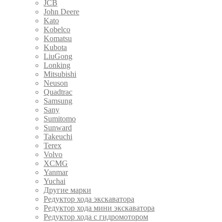
JCB
John Deere
Kato
Kobelco
Komatsu
Kubota
LiuGong
Lonking
Mitsubishi
Neuson
Quadtrac
Samsung
Sany
Sumitomo
Sunward
Takeuchi
Terex
Volvo
XCMG
Yanmar
Yuchai
Другие марки
Редуктор хода экскаватора
Редуктор хода мини экскаватора
Редуктор хода с гидромотором