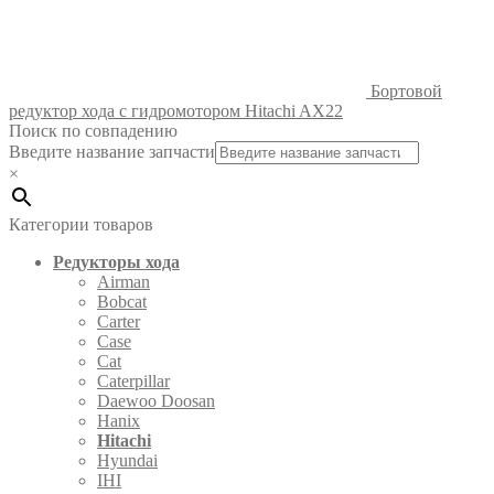
Бортовой
редуктор хода с гидромотором Hitachi AX22
Поиск по совпадению
Введите название запчасти
×
Категории товаров
Редукторы хода
Airman
Bobcat
Carter
Case
Cat
Caterpillar
Daewoo Doosan
Hanix
Hitachi
Hyundai
IHI