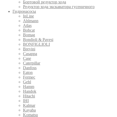
Бортовой редуктор хода
Редуктор хода экскаватора гусеничного
Гидронасосы
InLine
Ahlmann
Atlas
Bobcat
Bomag
Bondioli & Pavesi
BONFIGLIOLI
Brevini
Casappa
Case
Caterpillar
Danfoss
Eaton
Fermec
Gehl
Hamm
Handok
Hitachi
IHI
Kalmar
Kayaba
Komatsu