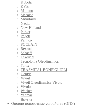
Kubota
KYB
Manitou
Mecalac
Mitsubishi
Nachi
New Holland
Parker
Peljob
Permco
POCLAIN
Rexroth
Schaeff
Takeuchi
Tecnologia Oleodinamica
Terex
TRASMITAL BONFIGLIOLI
Uchida
Vivoil
Vivoil Oleodinamica Vivolo
Vivolo
Wacker
Yanmar
Другие
Опорно-поворотные устройства (ОПУ)