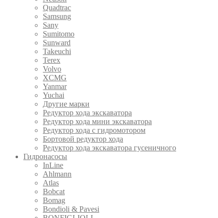
Quadtrac
Samsung
Sany
Sumitomo
Sunward
Takeuchi
Terex
Volvo
XCMG
Yanmar
Yuchai
Другие марки
Редуктор хода экскаватора
Редуктор хода мини экскаватора
Редуктор хода с гидромотором
Бортовой редуктор хода
Редуктор хода экскаватора гусеничного
Гидронасосы
InLine
Ahlmann
Atlas
Bobcat
Bomag
Bondioli & Pavesi
BONFIGLIOLI