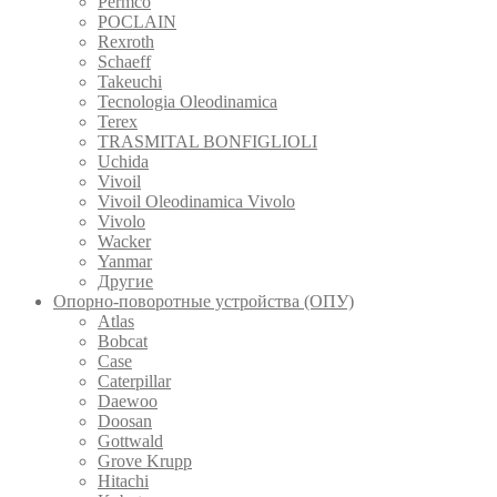
Permco
POCLAIN
Rexroth
Schaeff
Takeuchi
Tecnologia Oleodinamica
Terex
TRASMITAL BONFIGLIOLI
Uchida
Vivoil
Vivoil Oleodinamica Vivolo
Vivolo
Wacker
Yanmar
Другие
Опорно-поворотные устройства (ОПУ)
Atlas
Bobcat
Case
Caterpillar
Daewoo
Doosan
Gottwald
Grove Krupp
Hitachi