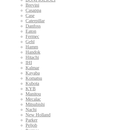
Brevini
Casappa
Case
Caterpillar
Danfoss
Eaton
Fermec
Gehl
Hamm
Handok
Hitachi
IHI
Kalmar
Kayaba
Komatsu
Kubota
KYB
Manitou
Mecalac
Mitsubishi
Nachi
New Holland
Parker
Peljob