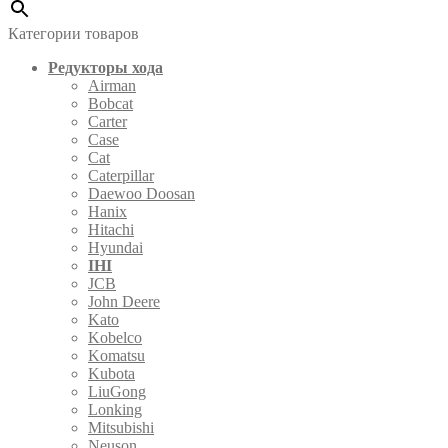
Категории товаров
Редукторы хода
Airman
Bobcat
Carter
Case
Cat
Caterpillar
Daewoo Doosan
Hanix
Hitachi
Hyundai
IHI
JCB
John Deere
Kato
Kobelco
Komatsu
Kubota
LiuGong
Lonking
Mitsubishi
Neuson