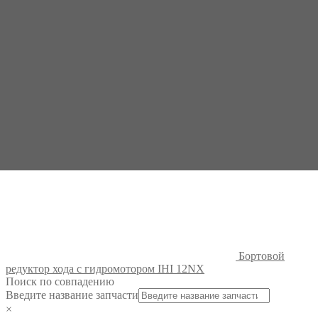
Бортовой
редуктор хода с гидромотором IHI 12J
Бортовой
редуктор хода с гидромотором IHI 12NX
Поиск по совпадению
Введите название запчасти
×