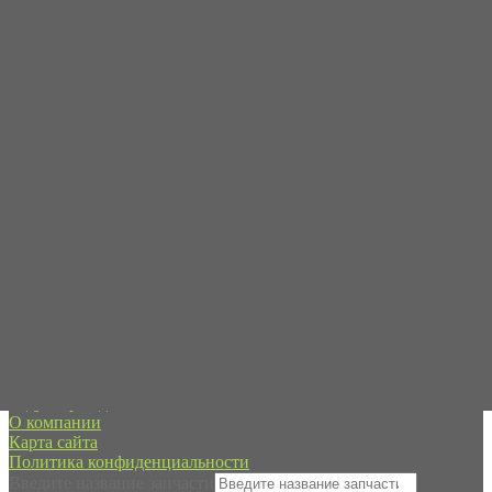
Пн-Пт с 09:00 до 19:00
Сб-Вс - в режиме онлайн
+7 (995) 593-21-20
spb@forpart.ru
обратный звонок
Россия, город Санкт-Петербург, пр. Стачек 48/2, (м.
Кировский завод)
Редуктор хода
О компании
Карта сайта
Политика конфиденциальности
Введите название запчасти