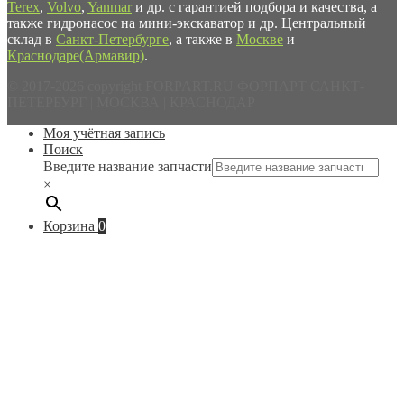
Terex
,
Volvo
,
Yanmar
и др. с гарантией подбора и качества, а
также гидронасос на мини-экскаватор и др. Центральный
склад в
Санкт-Петербурге
, а также в
Москве
и
Краснодаре(Армавир)
.
© 2017-2026 copyright FORPART.RU ФОРПАРТ САНКТ-
ПЕТЕРБУРГ | МОСКВА | КРАСНОДАР
Моя учётная запись
Поиск
Введите название запчасти
×
Корзина
0