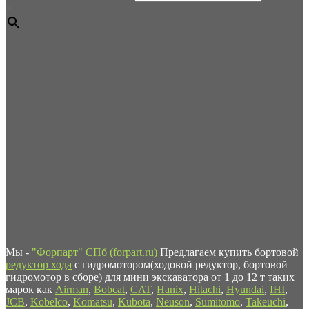
×
Мы -
"Форпарт" СПб (forpart.ru)
Предлагаем купить бортовой
редуктор хода
с гидромотором(ходовой редуктор, бортовой
гидромотор в сборе) для мини экскаватора от 1 до 12 т таких
марок как
Airman
,
Bobcat
,
CAT
,
Hanix
,
Hitachi
,
Hyundai
,
IHI
,
JCB
,
Kobelco
,
Komatsu
,
Kubota
,
Neuson
,
Sumitomo
,
Takeuchi
,