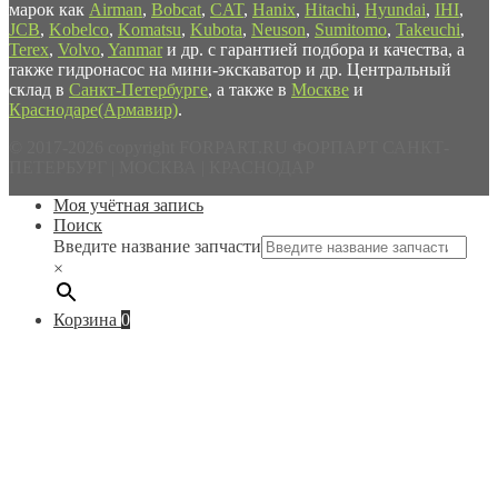
марок как
Airman
,
Bobcat
,
CAT
,
Hanix
,
Hitachi
,
Hyundai
,
IHI
,
JCB
,
Kobelco
,
Komatsu
,
Kubota
,
Neuson
,
Sumitomo
,
Takeuchi
,
Terex
,
Volvo
,
Yanmar
и др. с гарантией подбора и качества, а
также гидронасос на мини-экскаватор и др. Центральный
склад в
Санкт-Петербурге
, а также в
Москве
и
Краснодаре(Армавир)
.
© 2017-2026 copyright FORPART.RU ФОРПАРТ САНКТ-
ПЕТЕРБУРГ | МОСКВА | КРАСНОДАР
Моя учётная запись
Поиск
Введите название запчасти
×
Корзина
0