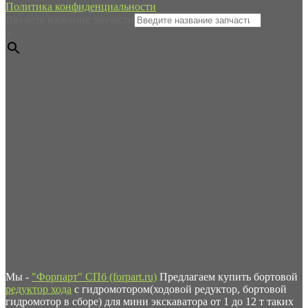
Политика конфиденциальности
Введите название запчасти
×
Мы -
"Форпарт" СПб (forpart.ru)
Предлагаем купить бортовой
редуктор хода
с гидромотором(ходовой редуктор, бортовой
гидромотор в сборе) для мини экскаватора от 1 до 12 т таких