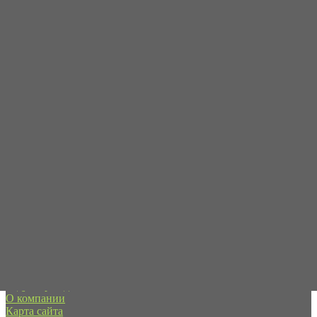
Пн-Пт с 09:00 до 19:00
Сб-Вс - в режиме онлайн
+7 (995) 593-21-20
spb@forpart.ru
обратный звонок
Россия, город Санкт-Петербург, пр. Стачек 48/2, (м.
Кировский завод)
Редуктор хода
О компании
Карта сайта