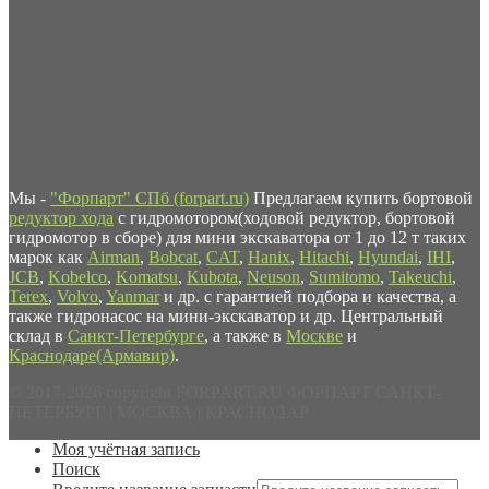
Мы -
"Форпарт" СПб (forpart.ru)
Предлагаем купить бортовой
редуктор хода
с гидромотором(ходовой редуктор, бортовой
гидромотор в сборе) для мини экскаватора от 1 до 12 т таких
марок как
Airman
,
Bobcat
,
CAT
,
Hanix
,
Hitachi
,
Hyundai
,
IHI
,
JCB
,
Kobelco
,
Komatsu
,
Kubota
,
Neuson
,
Sumitomo
,
Takeuchi
,
Terex
,
Volvo
,
Yanmar
и др. с гарантией подбора и качества, а
также гидронасос на мини-экскаватор и др. Центральный
склад в
Санкт-Петербурге
, а также в
Москве
и
Краснодаре(Армавир)
.
© 2017-2026 copyright FORPART.RU ФОРПАРТ САНКТ-
ПЕТЕРБУРГ | МОСКВА | КРАСНОДАР
Моя учётная запись
Поиск