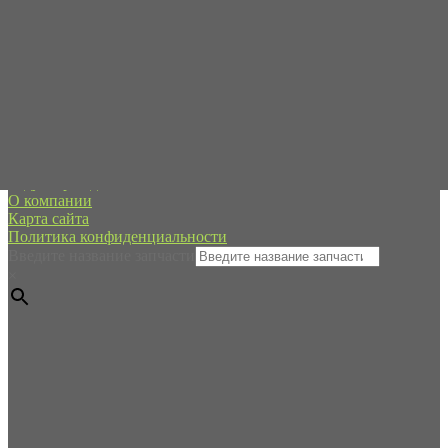
Пн-Пт с 09:00 до 19:00
Сб-Вс - в режиме онлайн
+7 (995) 593-21-20
spb@forpart.ru
обратный звонок
Россия, город Санкт-Петербург, пр. Стачек 48/2, (м.
Кировский завод)
Редуктор хода
О компании
Карта сайта
Политика конфиденциальности
Введите название запчасти
×