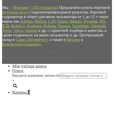
Мы -
"Форпарт" СПб (forpart.ru)
Предлагаем купить бортовой
редуктор хода
с гидромотором(ходовой редуктор, бортовой
гидромотор в сборе) для мини экскаватора от 1 до 12 т таких
марок как
Airman
,
Bobcat
,
CAT
,
Hanix
,
Hitachi
,
Hyundai
,
IHI
,
JCB
,
Kobelco
,
Komatsu
,
Kubota
,
Neuson
,
Sumitomo
,
Takeuchi
,
Terex
,
Volvo
,
Yanmar
и др. с гарантией подбора и качества, а
также гидронасос на мини-экскаватор и др. Центральный
склад в
Санкт-Петербурге
, а также в
Москве
и
Краснодаре(Армавир)
.
© 2017-2026 copyright FORPART.RU ФОРПАРТ САНКТ-
ПЕТЕРБУРГ | МОСКВА | КРАСНОДАР
Моя учётная запись
Поиск
Введите название запчасти
×
Корзина
0