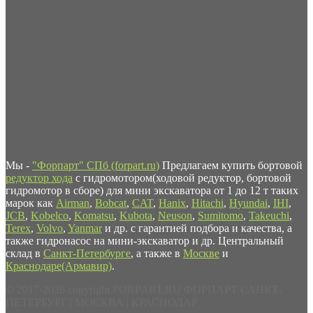
Мы -
"Форпарт" СПб (forpart.ru)
Предлагаем купить бортовой
редуктор хода
с гидромотором(ходовой редуктор, бортовой
гидромотор в сборе) для мини экскаватора от 1 до 12 т таких
марок как
Airman
,
Bobcat
,
CAT
,
Hanix
,
Hitachi
,
Hyundai
,
IHI
,
JCB
,
Kobelco
,
Komatsu
,
Kubota
,
Neuson
,
Sumitomo
,
Takeuchi
,
Terex
,
Volvo
,
Yanmar
и др. с гарантией подбора и качества, а
также гидронасос на мини-экскаватор и др. Центральный
склад в
Санкт-Петербурге
, а также в
Москве
и
Краснодаре(Армавир)
.
© 2017-2026 copyright FORPART.RU ФОРПАРТ САНКТ-
ПЕТЕРБУРГ | МОСКВА | КРАСНОДАР