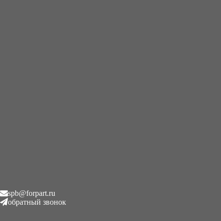
+7 (995) 593-21-20
|
8 (800) 101-78-21
Главная
/
Редукторы хода
/
Редуктор хода гидромотор
BOBCAT E45 PH 1732209097 T1X1203837
Редуктор хода гидромотор
BOBCAT E45 PH 1732209097
T1X1203837
₽
1.00
Описание
spb@forpart.ru
обратный звонок
Описание