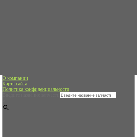
Пн-Пт с 09:00 до 19:00
Сб-Вс - в режиме онлайн
+7 (995) 593-21-20
spb@forpart.ru
обратный звонок
Россия, город Санкт-Петербург, пр. Стачек 48/2, (м.
Кировский завод)
Редуктор хода
О компании
Карта сайта
Политика конфиденциальности
Введите название запчасти
×