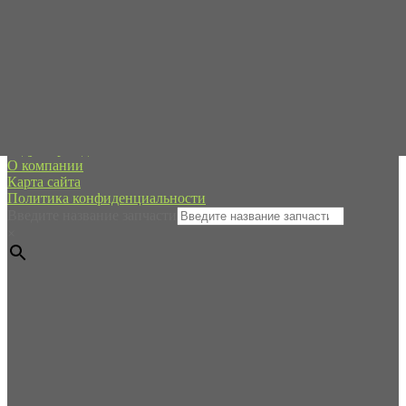
Пн-Пт с 09:00 до 19:00
Сб-Вс - в режиме онлайн
+7 (995) 593-21-20
spb@forpart.ru
обратный звонок
Россия, город Санкт-Петербург, пр. Стачек 48/2, (м.
Кировский завод)
Редуктор хода
О компании
Карта сайта
Политика конфиденциальности
Введите название запчасти
×