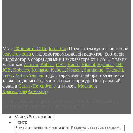
Мы -
"Форпарт" СПб (forpart.ru)
Предлагаем купить бортовой
редуктор хода
с гидромотором(ходовой редуктор, бортовой
гидромотор в сборе) для мини экскаватора от 1 до 12 т таких
марок как
Airman
,
Bobcat
,
CAT
,
Hanix
,
Hitachi
,
Hyundai
,
IHI
,
JCB
,
Kobelco
,
Komatsu
,
Kubota
,
Neuson
,
Sumitomo
,
Takeuchi
,
Terex
,
Volvo
,
Yanmar
и др. с гарантией подбора и качества, а
также гидронасос на мини-экскаватор и др. Центральный
склад в
Санкт-Петербурге
, а также в
Москве
и
Краснодаре(Армавир)
.
© 2017-2026 copyright FORPART.RU ФОРПАРТ САНКТ-
ПЕТЕРБУРГ | МОСКВА | КРАСНОДАР
Моя учётная запись
Поиск
Введите название запчасти