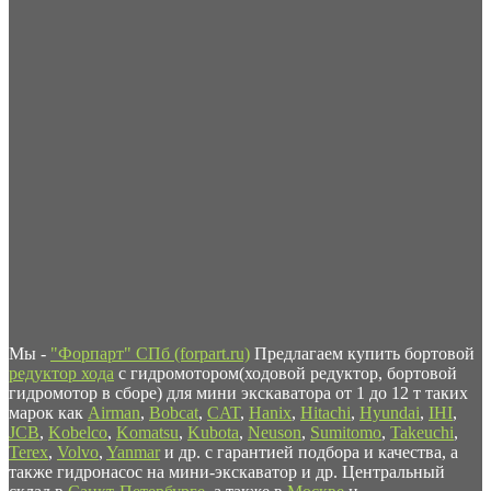
Мы -
"Форпарт" СПб (forpart.ru)
Предлагаем купить бортовой
редуктор хода
с гидромотором(ходовой редуктор, бортовой
гидромотор в сборе) для мини экскаватора от 1 до 12 т таких
марок как
Airman
,
Bobcat
,
CAT
,
Hanix
,
Hitachi
,
Hyundai
,
IHI
,
JCB
,
Kobelco
,
Komatsu
,
Kubota
,
Neuson
,
Sumitomo
,
Takeuchi
,
Terex
,
Volvo
,
Yanmar
и др. с гарантией подбора и качества, а
также гидронасос на мини-экскаватор и др. Центральный