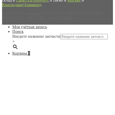
склад в
Санкт-Петербурге
, а также в
Москве
и
Краснодаре(Армавир)
.
© 2017-2026 copyright FORPART.RU ФОРПАРТ САНКТ-
ПЕТЕРБУРГ | МОСКВА | КРАСНОДАР
Моя учётная запись
Поиск
Введите название запчасти
×
Корзина
0