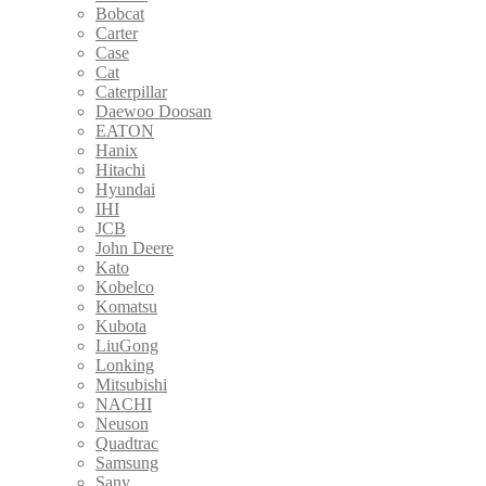
Bobcat
Carter
Case
Cat
Caterpillar
Daewoo Doosan
EATON
Hanix
Hitachi
Hyundai
IHI
JCB
John Deere
Kato
Kobelco
Komatsu
Kubota
LiuGong
Lonking
Mitsubishi
NACHI
Neuson
Quadtrac
Samsung
Sany