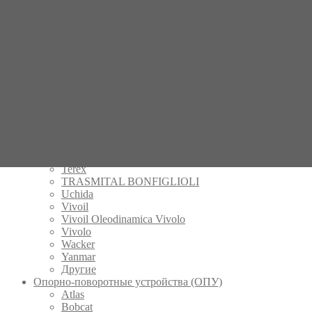
Manitou
Mecalac
Mitsubishi
Nachi
New Holland
Parker
Peljob
Permco
POCLAIN
Rexroth
Schaeff
Takeuchi
Tecnologia Oleodinamica
Terex
TRASMITAL BONFIGLIOLI
Uchida
Vivoil
Vivoil Oleodinamica Vivolo
Vivolo
Wacker
Yanmar
Другие
Опорно-поворотные устройства (ОПУ)
Atlas
Bobcat