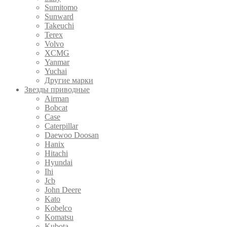
Sumitomo
Sunward
Takeuchi
Terex
Volvo
XCMG
Yanmar
Yuchai
Другие марки
Звезды приводные
Airman
Bobcat
Case
Caterpillar
Daewoo Doosan
Hanix
Hitachi
Hyundai
Ihi
Jcb
John Deere
Kato
Kobelco
Komatsu
Kubota