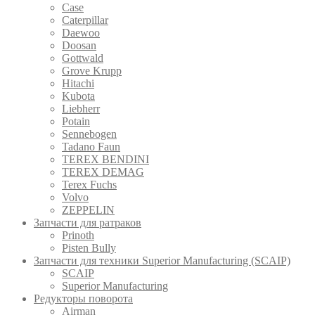
Case
Caterpillar
Daewoo
Doosan
Gottwald
Grove Krupp
Hitachi
Kubota
Liebherr
Potain
Sennebogen
Tadano Faun
TEREX BENDINI
TEREX DEMAG
Terex Fuchs
Volvo
ZEPPELIN
Запчасти для ратраков
Prinoth
Pistеn Вully
Запчасти для техники Superior Manufacturing (SCAIP)
SCAIP
Superior Manufacturing
Редукторы поворота
Airman