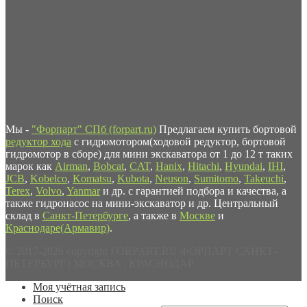
Мы -
"Форпарт" СПб (forpart.ru)
Предлагаем купить бортовой
редуктор хода
с гидромотором(ходовой редуктор, бортовой
гидромотор в сборе) для мини экскаватора от 1 до 12 т таких
марок как
Airman
,
Bobcat
,
CAT
,
Hanix
,
Hitachi
,
Hyundai
,
IHI
,
JCB
,
Kobelco
,
Komatsu
,
Kubota
,
Neuson
,
Sumitomo
,
Takeuchi
,
Terex
,
Volvo
,
Yanmar
и др. с гарантией подбора и качества, а
также гидронасос на мини-экскаватор и др. Центральный
склад в
Санкт-Петербурге
, а также в
Москве
и
Краснодаре(Армавир)
.
© 2017-2026 copyright FORPART.RU ФОРПАРТ САНКТ-
ПЕТЕРБУРГ | МОСКВА | КРАСНОДАР
Моя учётная запись
Поиск