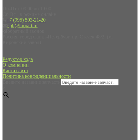
Пн-Пт с 09:00 до 19:00
Сб-Вс - в режиме онлайн
+7 (995) 593-21-20
spb@forpart.ru
обратный звонок
Россия, город Санкт-Петербург, пр. Стачек 48/2, (м.
Кировский завод)
Редуктор хода
О компании
Карта сайта
Политика конфиденциальности
Введите название запчасти
×