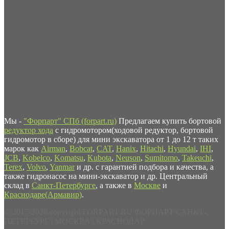
Мы -
"Форпарт" СПб (forpart.ru)
Предлагаем купить бортовой
редуктор хода
с гидромотором(ходовой редуктор, бортовой
гидромотор в сборе) для мини экскаватора от 1 до 12 т таких
марок как
Airman
,
Bobcat
,
CAT
,
Hanix
,
Hitachi
,
Hyundai
,
IHI
,
JCB
,
Kobelco
,
Komatsu
,
Kubota
,
Neuson
,
Sumitomo
,
Takeuchi
,
Terex
,
Volvo
,
Yanmar
и др. с гарантией подбора и качества, а
также гидронасос на мини-экскаватор и др. Центральный
склад в
Санкт-Петербурге
, а также в
Москве
и
Краснодаре(Армавир)
.
© 2017-2026 copyright FORPART.RU ФОРПАРТ САНКТ-
ПЕТЕРБУРГ | МОСКВА | КРАСНОДАР