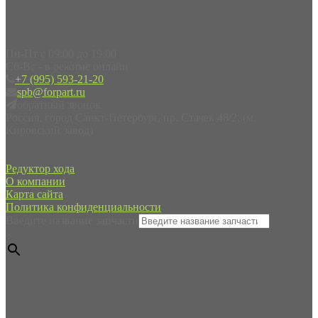
Пн-Пт с 09:00 до 19:00
Сб-Вс - в режиме онлайн
+7 (995) 593-21-20
spb@forpart.ru
обратный звонок
Россия, город Санкт-Петербург, пр. Стачек 48/2, (м.
Кировский завод)
Редуктор хода
О компании
Карта сайта
Политика конфиденциальности
Введите название запчасти
×