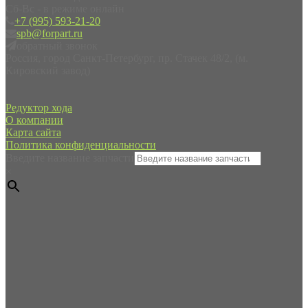
Сб-Вс - в режиме онлайн
+7 (995) 593-21-20
spb@forpart.ru
обратный звонок
Россия, город Санкт-Петербург, пр. Стачек 48/2, (м.
Кировский завод)
Редуктор хода
О компании
Карта сайта
Политика конфиденциальности
Введите название запчасти
×