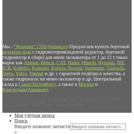
Мы -
"Форпарт" СПб (forpart.ru)
Предлагаем купить бортовой
редуктор хода
с гидромотором(ходовой редуктор, бортовой
гидромотор в сборе) для мини экскаватора от 1 до 12 т таких
марок как
Airman
,
Bobcat
,
CAT
,
Hanix
,
Hitachi
,
Hyundai
,
IHI
,
JCB
,
Kobelco
,
Komatsu
,
Kubota
,
Neuson
,
Sumitomo
,
Takeuchi
,
Terex
,
Volvo
,
Yanmar
и др. с гарантией подбора и качества, а
также гидронасос на мини-экскаватор и др. Центральный
склад в
Санкт-Петербурге
, а также в
Москве
и
Краснодаре(Армавир)
.
© 2017-2026 copyright FORPART.RU ФОРПАРТ САНКТ-
ПЕТЕРБУРГ | МОСКВА | КРАСНОДАР
Моя учётная запись
Поиск
Введите название запчасти
×