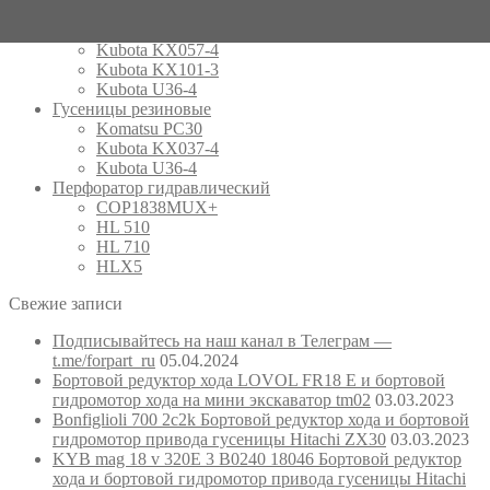
Kubota KX019-4
Kubota KX037-4
Kubota KX057-4
Kubota KX101-3
Kubota U36-4
Гусеницы резиновые
Komatsu PC30
Kubota KX037-4
Kubota U36-4
Перфоратор гидравлический
COP1838MUX+
HL 510
HL 710
HLX5
Свежие записи
Подписывайтесь на наш канал в Телеграм —
t.me/forpart_ru
05.04.2024
Бортовой редуктор хода LOVOL FR18 E и бортовой
гидромотор хода на мини экскаватор tm02
03.03.2023
Bonfiglioli 700 2c2k Бортовой редуктор хода и бортовой
гидромотор привода гусеницы Hitachi ZX30
03.03.2023
KYB mag 18 v 320E 3 B0240 18046 Бортовой редуктор
хода и бортовой гидромотор привода гусеницы Hitachi