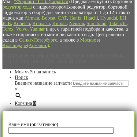
Мы -
"Форпарт" СПб (forpart.ru)
Предлагаем купить бортовой
редуктор хода
с гидромотором(ходовой редуктор, бортовой
гидромотор в сборе) для мини экскаватора от 1 до 12 т таких
марок как
Airman
,
Bobcat
,
CAT
,
Hanix
,
Hitachi
,
Hyundai
,
IHI
,
JCB
,
Kobelco
,
Komatsu
,
Kubota
,
Neuson
,
Sumitomo
,
Takeuchi
,
Terex
,
Volvo
,
Yanmar
и др. с гарантией подбора и качества, а
также гидронасос на мини-экскаватор и др. Центральный
склад в
Санкт-Петербурге
, а также в
Москве
и
Краснодаре(Армавир)
.
© 2017-2026 copyright FORPART.RU ФОРПАРТ САНКТ-
ПЕТЕРБУРГ | МОСКВА | КРАСНОДАР
Моя учётная запись
Поиск
Введите название запчасти
×
Корзина
0
Ваше имя (обязательно)