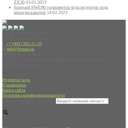
ZX30
03.03.2023
Sunward SWE90 гидромотор хода редуктор хода
миниэкскаватор
14.02.2023
Пн-Пт с 09:00 до 19:00
Сб-Вс - в режиме онлайн
+7 (995) 593-21-20
spb@forpart.ru
обратный звонок
Россия, город Санкт-Петербург, пр. Стачек 48/2, (м.
Кировский завод)
Редуктор хода
О компании
Карта сайта
Политика конфиденциальности
Введите название запчасти
×