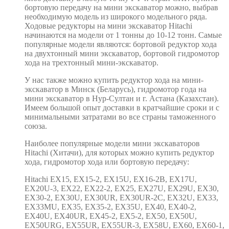
бортовую передачу на мини экскаватор можно, выбрав
необходимую модель из широкого модельного ряда.
Ходовые редукторы на мини экскаватор Hitachi
начинаются на модели от 1 тонны до 10-12 тонн. Самые
популярные модели являются: бортовой редуктор хода
на двухтонный мини экскаватор, бортовой гидромотор
хода на трехтонный мини-экскаватор.
У нас также можно купить редуктор хода на мини-
экскаватор в Минск (Беларусь), гидромотор года на
мини экскаватор в Нур-Султан и г. Астана (Казахстан).
Имеем большой опыт доставки в кратчайшие сроки и с
минимальными затратами во все страны таможенного
союза.
Наиболее популярные модели мини экскаваторов
Hitachi (Хитачи), для которых можно купить редуктор
хода, гидромотор хода или бортовую передачу:
Hitachi EX15, EX15-2, EX15U, EX16-2B, EX17U,
EX20U-3, EX22, EX22-2, EX25, EX27U, EX29U, EX30,
EX30-2, EX30U, EX30UR, EX30UR-2C, EX32U, EX33,
EX33MU, EX35, EX35-2, EX35U, EX40, EX40-2,
EX40U, EX40UR, EX45-2, EX5-2, EX50, EX50U,
EX50URG, EX55UR, EX55UR-3, EX58U, EX60, EX60-1,