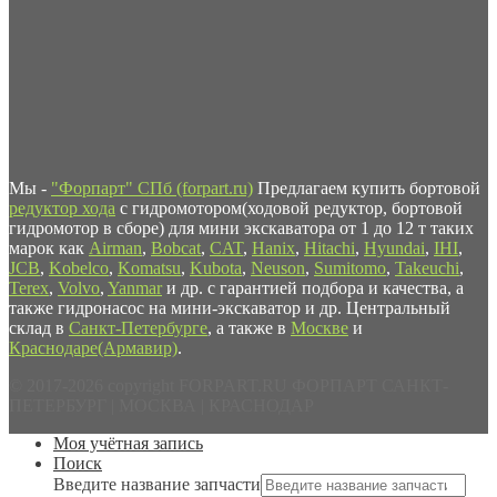
Мы -
"Форпарт" СПб (forpart.ru)
Предлагаем купить бортовой
редуктор хода
с гидромотором(ходовой редуктор, бортовой
гидромотор в сборе) для мини экскаватора от 1 до 12 т таких
марок как
Airman
,
Bobcat
,
CAT
,
Hanix
,
Hitachi
,
Hyundai
,
IHI
,
JCB
,
Kobelco
,
Komatsu
,
Kubota
,
Neuson
,
Sumitomo
,
Takeuchi
,
Terex
,
Volvo
,
Yanmar
и др. с гарантией подбора и качества, а
также гидронасос на мини-экскаватор и др. Центральный
склад в
Санкт-Петербурге
, а также в
Москве
и
Краснодаре(Армавир)
.
© 2017-2026 copyright FORPART.RU ФОРПАРТ САНКТ-
ПЕТЕРБУРГ | МОСКВА | КРАСНОДАР
Моя учётная запись
Поиск
Введите название запчасти