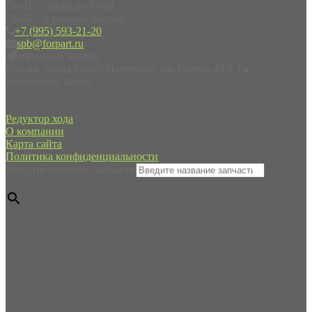
Пн-Пт с 09:00 до 19:00
Сб-Вс - в режиме онлайн
+7 (995) 593-21-20
spb@forpart.ru
обратный звонок
Россия, город Санкт-Петербург, пр. Стачек 48/2, (м.
Кировский завод)
Редуктор хода
О компании
Карта сайта
Политика конфиденциальности
Введите название запчасти
×