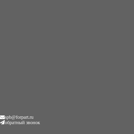
+7 (995) 593-21-20
|
8 (800) 101-78-21
Главная
/
Гусеницы резиновые
/
Kubota KX037-4
Kubota KX037-4
Отображение единственного товара
Карточки
Список
spb@forpart.ru
обратный звонок