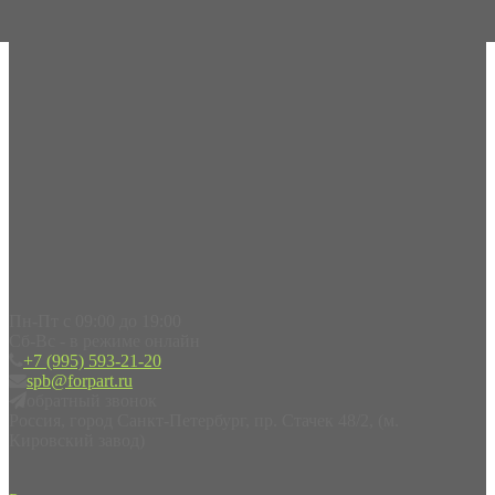
Пн-Пт с 09:00 до 19:00
Сб-Вс - в режиме онлайн
+7 (995) 593-21-20
spb@forpart.ru
обратный звонок
Россия, город Санкт-Петербург, пр. Стачек 48/2, (м.
Кировский завод)