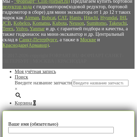
Мы -
"Форпарт" СПб (forpart.ru)
Предлагаем купить бортовой
редуктор хода
с гидромотором(ходовой редуктор, бортовой
гидромотор в сборе) для мини экскаватора от 1 до 12 т таких
марок как
Airman
,
Bobcat
,
CAT
,
Hanix
,
Hitachi
,
Hyundai
,
IHI
,
JCB
,
Kobelco
,
Komatsu
,
Kubota
,
Neuson
,
Sumitomo
,
Takeuchi
,
Terex
,
Volvo
,
Yanmar
и др. с гарантией подбора и качества, а
также гидронасос на мини-экскаватор и др. Центральный
склад в
Санкт-Петербурге
, а также в
Москве
и
Краснодаре(Армавир)
.
© 2017-2026 copyright FORPART.RU ФОРПАРТ САНКТ-
ПЕТЕРБУРГ | МОСКВА | КРАСНОДАР
Моя учётная запись
Поиск
Введите название запчасти
×
Корзина
0
Ваше имя (обязательно)