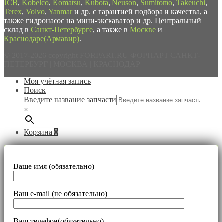
JCB
,
Kobelco
,
Komatsu
,
Kubota
,
Neuson
,
Sumitomo
,
Takeuchi
,
Terex
,
Volvo
,
Yanmar
и др. с гарантией подбора и качества, а
также гидронасос на мини-экскаватор и др. Центральный
склад в
Санкт-Петербурге
, а также в
Москве
и
Краснодаре(Армавир)
.
© 2017-2026 copyright FORPART.RU ФОРПАРТ САНКТ-
ПЕТЕРБУРГ | МОСКВА | КРАСНОДАР
Моя учётная запись
Поиск
Введите название запчасти
×
Корзина
0
Ваше имя (обязательно)
Ваш e-mail (не обязательно)
Ваш телефон(обязательно)