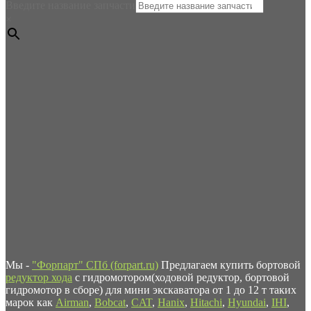
Введите название запчасти
×
Мы -
"Форпарт" СПб (forpart.ru)
Предлагаем купить бортовой
редуктор хода
с гидромотором(ходовой редуктор, бортовой
гидромотор в сборе) для мини экскаватора от 1 до 12 т таких
марок как
Airman
,
Bobcat
,
CAT
,
Hanix
,
Hitachi
,
Hyundai
,
IHI
,