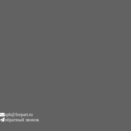
+7 (995) 593-21-20
|
8 (800) 101-78-21
Главная
/
Катки опорные
/
Kubota KX019-4
Kubota KX019-4
Отображение единственного товара
Карточки
Список
spb@forpart.ru
обратный звонок