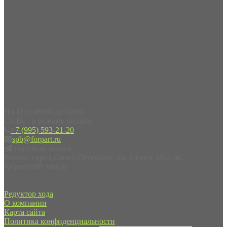
Пн-Пт с 09:00 до 19:00
Сб-Вс - в режиме онлайн
+7 (995) 593-21-20
spb@forpart.ru
обратный звонок
Россия, город Санкт-Петербург, пр. Стачек 48/2, (м.
Кировский завод)
Редуктор хода
О компании
Карта сайта
Политика конфиденциальности