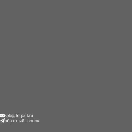
+7 (995) 593-21-20
|
8 (800) 101-78-21
Главная
/
Катки опорные
/
Kubota KX101-3
Kubota KX101-3
Отображение единственного товара
Карточки
Список
spb@forpart.ru
обратный звонок