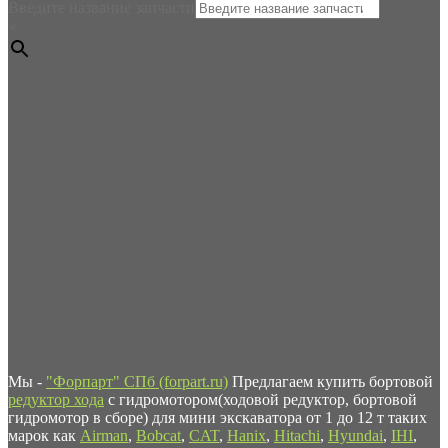
Введите название запчасти
×
Мы -
"Форпарт" СПб (forpart.ru)
Предлагаем купить бортовой
редуктор хода
с гидромотором(ходовой редуктор, бортовой
гидромотор в сборе) для мини экскаватора от 1 до 12 т таких
марок как
Airman
,
Bobcat
,
CAT
,
Hanix
,
Hitachi
,
Hyundai
,
IHI
,