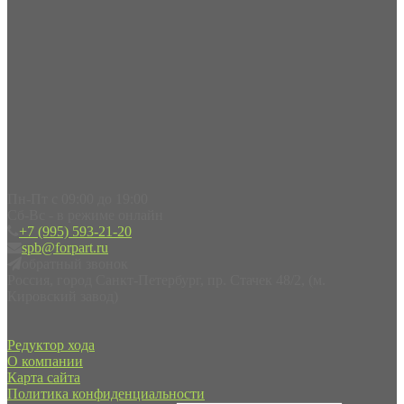
Пн-Пт с 09:00 до 19:00
Сб-Вс - в режиме онлайн
+7 (995) 593-21-20
spb@forpart.ru
обратный звонок
Россия, город Санкт-Петербург, пр. Стачек 48/2, (м.
Кировский завод)
Редуктор хода
О компании
Карта сайта
Политика конфиденциальности