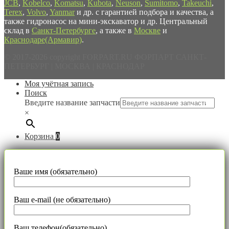
JCB
,
Kobelco
,
Komatsu
,
Kubota
,
Neuson
,
Sumitomo
,
Takeuchi
,
Terex
,
Volvo
,
Yanmar
и др. с гарантией подбора и качества, а
также гидронасос на мини-экскаватор и др. Центральный
склад в
Санкт-Петербурге
, а также в
Москве
и
Краснодаре(Армавир)
.
© 2017-2026 copyright FORPART.RU ФОРПАРТ САНКТ-
ПЕТЕРБУРГ | МОСКВА | КРАСНОДАР
Моя учётная запись
Поиск
Введите название запчасти
×
Корзина
0
Ваше имя (обязательно)
Ваш e-mail (не обязательно)
Ваш телефон(обязательно)