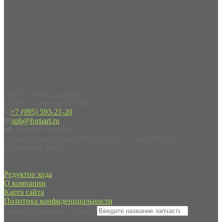
Пн-Пт с 09:00 до 19:00
Сб-Вс - в режиме онлайн
+7 (995) 593-21-20
spb@forpart.ru
обратный звонок
Россия, город Санкт-Петербург, пр. Стачек 48/2, (м.
Кировский завод)
Редуктор хода
О компании
Карта сайта
Политика конфиденциальности
Введите название запчасти
×