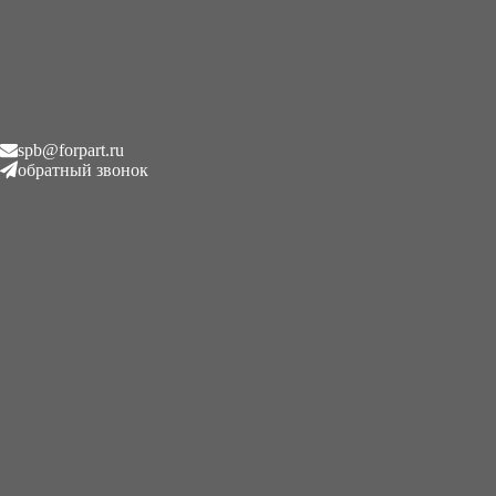
SB300 в Санкт-Петербург(СПб)
spb@forpart.ru
обратный звонок
Вам нужен такой же ?
+7 (995) 593 2120 | Питер | forpart.ru | 7 дней в неделю | spb@forpart.ru |
круглосуточно
В наличии в Санк-Петербурге
эта и другие модели редукторов хода гидромоторов