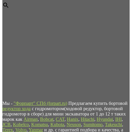
Мы -
"Форпарт" СПб (forpart.ru)
Предлагаем купить бортовой
редуктор хода
с гидромотором(ходовой редуктор, бортовой
гидромотор в сборе) для мини экскаватора от 1 до 12 т таких
марок как
Airman
,
Bobcat
,
CAT
,
Hanix
,
Hitachi
,
Hyundai
,
IHI
,
JCB
,
Kobelco
,
Komatsu
,
Kubota
,
Neuson
,
Sumitomo
,
Takeuchi
,
Terex
,
Volvo
,
Yanmar
и др. с гарантией подбора и качества, а