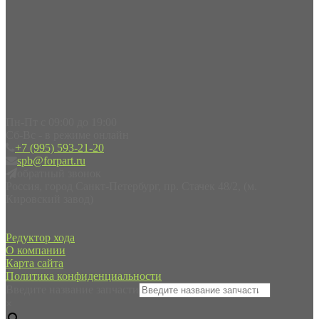
Пн-Пт с 09:00 до 19:00
Сб-Вс - в режиме онлайн
+7 (995) 593-21-20
spb@forpart.ru
обратный звонок
Россия, город Санкт-Петербург, пр. Стачек 48/2, (м.
Кировский завод)
Редуктор хода
О компании
Карта сайта
Политика конфиденциальности
Введите название запчасти
×