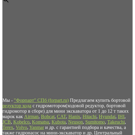
Мы -
"Форпарт" СПб (forpart.ru)
Предлагаем купить бортовой
редуктор хода
с гидромотором(ходовой редуктор, бортовой
гидромотор в сборе) для мини экскаватора от 1 до 12 т таких
марок как
Airman
,
Bobcat
,
CAT
,
Hanix
,
Hitachi
,
Hyundai
,
IHI
,
JCB
,
Kobelco
,
Komatsu
,
Kubota
,
Neuson
,
Sumitomo
,
Takeuchi
,
Terex
,
Volvo
,
Yanmar
и др. с гарантией подбора и качества, а
также гидронасос на мини-экскаватор и др. Центральный