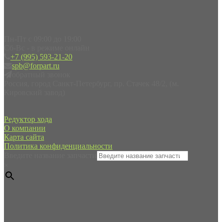
Пн-Пт с 09:00 до 19:00
Сб-Вс - в режиме онлайн
+7 (995) 593-21-20
spb@forpart.ru
обратный звонок
Россия, город Санкт-Петербург, пр. Стачек 48/2, (м.
Кировский завод)
Редуктор хода
О компании
Карта сайта
Политика конфиденциальности
Введите название запчасти
×