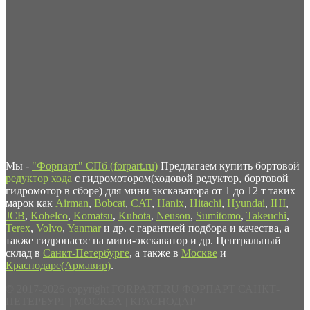
Мы -
"Форпарт" СПб (forpart.ru)
Предлагаем купить бортовой
редуктор хода
с гидромотором(ходовой редуктор, бортовой
гидромотор в сборе) для мини экскаватора от 1 до 12 т таких
марок как
Airman
,
Bobcat
,
CAT
,
Hanix
,
Hitachi
,
Hyundai
,
IHI
,
JCB
,
Kobelco
,
Komatsu
,
Kubota
,
Neuson
,
Sumitomo
,
Takeuchi
,
Terex
,
Volvo
,
Yanmar
и др. с гарантией подбора и качества, а
также гидронасос на мини-экскаватор и др. Центральный
склад в
Санкт-Петербурге
, а также в
Москве
и
Краснодаре(Армавир)
.
© 2017-2026 copyright FORPART.RU ФОРПАРТ САНКТ-
ПЕТЕРБУРГ | МОСКВА | КРАСНОДАР