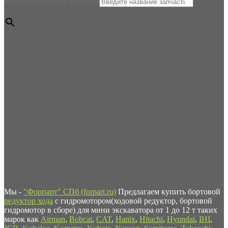
Введите название запчасти
×
Мы -
"Форпарт" СПб (forpart.ru)
Предлагаем купить бортовой
редуктор хода
с гидромотором(ходовой редуктор, бортовой
гидромотор в сборе) для мини экскаватора от 1 до 12 т таких
марок как
Airman
,
Bobcat
,
CAT
,
Hanix
,
Hitachi
,
Hyundai
,
IHI
,