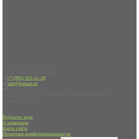
Пн-Пт с 09:00 до 19:00
Сб-Вс - в режиме онлайн
+7 (995) 593-21-20
spb@forpart.ru
обратный звонок
Россия, город Санкт-Петербург, пр. Стачек 48/2, (м.
Кировский завод)
Редуктор хода
О компании
Карта сайта
Политика конфиденциальности