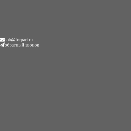
spb@forpart.ru
обратный звонок
Вам нужен такой же ? — Обращайтесь!
+7 (995) 593 2120 | Питер | forpart.ru | 7 дней в неделю | spb@forpart.ru |
круглосуточно
Бортовой редуктор хода Kubota Кубота гидромотор мини-экскаватора Kubota Кубота
(Kubota Ходовой редуктор, бортовая передача мини экскаватор кубота)
Для этой и других моделей Кубота (Kubota)