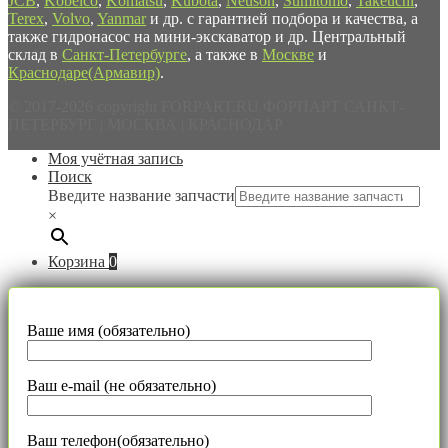
JCB
,
Kobelco
,
Komatsu
,
Kubota
,
Neuson
,
Sumitomo
,
Takeuchi
,
Terex
,
Volvo
,
Yanmar
и др. с гарантией подбора и качества, а
также гидронасос на мини-экскаватор и др. Центральный
склад в
Санкт-Петербурге
, а также в
Москве
и
Краснодаре(Армавир)
.
© 2017-2026 copyright FORPART.RU ФОРПАРТ САНКТ-
ПЕТЕРБУРГ | МОСКВА | КРАСНОДАР
Моя учётная запись
Поиск
Введите название запчасти
×
Корзина
0
Ваше имя (обязательно)
Ваш e-mail (не обязательно)
Ваш телефон(обязательно)