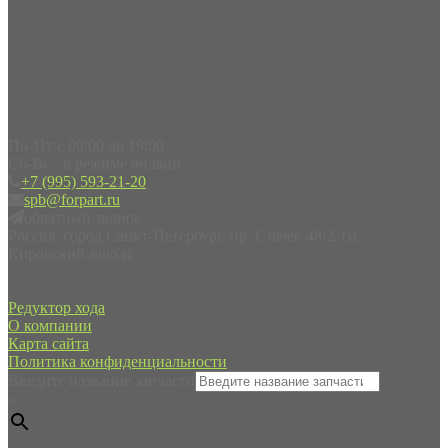
Пн-Пт с 09:00 до 19:00
Сб-Вс - в режиме онлайн
+7 (995) 593-21-20
spb@forpart.ru
обратный звонок
Россия, город Санкт-Петербург, пр. Стачек 48/2, (м.
Кировский завод)
Редуктор хода
О компании
Карта сайта
Политика конфиденциальности
Введите название запчасти
×