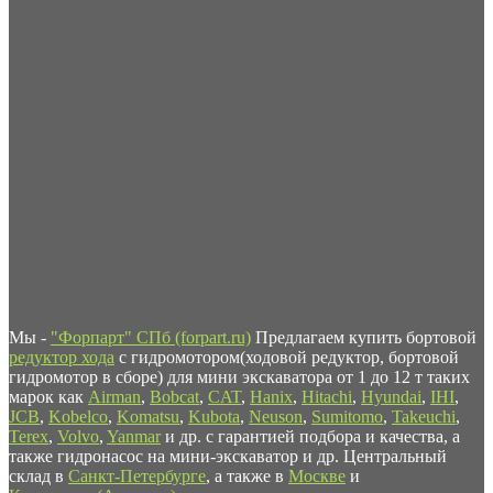
Мы -
"Форпарт" СПб (forpart.ru)
Предлагаем купить бортовой
редуктор хода
с гидромотором(ходовой редуктор, бортовой
гидромотор в сборе) для мини экскаватора от 1 до 12 т таких
марок как
Airman
,
Bobcat
,
CAT
,
Hanix
,
Hitachi
,
Hyundai
,
IHI
,
JCB
,
Kobelco
,
Komatsu
,
Kubota
,
Neuson
,
Sumitomo
,
Takeuchi
,
Terex
,
Volvo
,
Yanmar
и др. с гарантией подбора и качества, а
также гидронасос на мини-экскаватор и др. Центральный
склад в
Санкт-Петербурге
, а также в
Москве
и