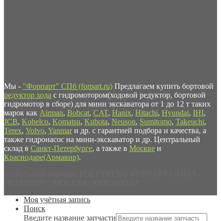
Мы -
"Форпарт" СПб (forpart.ru)
Предлагаем купить бортовой
редуктор хода
с гидромотором(ходовой редуктор, бортовой
гидромотор в сборе) для мини экскаватора от 1 до 12 т таких
марок как
Airman
,
Bobcat
,
CAT
,
Hanix
,
Hitachi
,
Hyundai
,
IHI
,
JCB
,
Kobelco
,
Komatsu
,
Kubota
,
Neuson
,
Sumitomo
,
Takeuchi
,
Terex
,
Volvo
,
Yanmar
и др. с гарантией подбора и качества, а
также гидронасос на мини-экскаватор и др. Центральный
склад в
Санкт-Петербурге
, а также в
Москве
и
Краснодаре(Армавир)
.
© 2017-2026 copyright FORPART.RU ФОРПАРТ САНКТ-
ПЕТЕРБУРГ | МОСКВА | КРАСНОДАР
Моя учётная запись
Поиск
Введите название запчасти