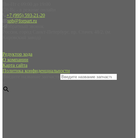
Пн-Пт с 09:00 до 19:00
Сб-Вс - в режиме онлайн
+7 (995) 593-21-20
spb@forpart.ru
обратный звонок
Россия, город Санкт-Петербург, пр. Стачек 48/2, (м.
Кировский завод)
Редуктор хода
О компании
Карта сайта
Политика конфиденциальности
Введите название запчасти
×