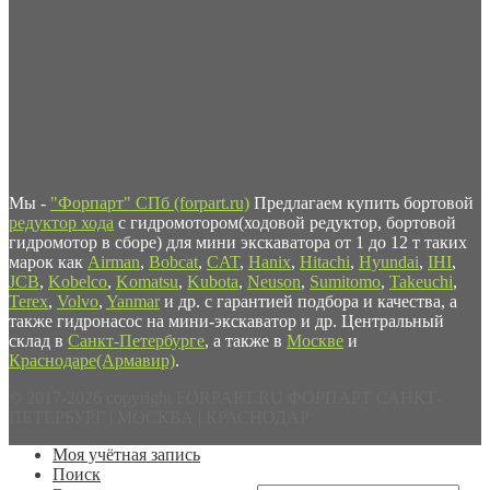
Мы -
"Форпарт" СПб (forpart.ru)
Предлагаем купить бортовой
редуктор хода
с гидромотором(ходовой редуктор, бортовой
гидромотор в сборе) для мини экскаватора от 1 до 12 т таких
марок как
Airman
,
Bobcat
,
CAT
,
Hanix
,
Hitachi
,
Hyundai
,
IHI
,
JCB
,
Kobelco
,
Komatsu
,
Kubota
,
Neuson
,
Sumitomo
,
Takeuchi
,
Terex
,
Volvo
,
Yanmar
и др. с гарантией подбора и качества, а
также гидронасос на мини-экскаватор и др. Центральный
склад в
Санкт-Петербурге
, а также в
Москве
и
Краснодаре(Армавир)
.
© 2017-2026 copyright FORPART.RU ФОРПАРТ САНКТ-
ПЕТЕРБУРГ | МОСКВА | КРАСНОДАР
Моя учётная запись
Поиск