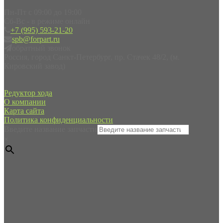
Пн-Пт с 09:00 до 19:00
Сб-Вс - в режиме онлайн
+7 (995) 593-21-20
spb@forpart.ru
обратный звонок
Россия, город Санкт-Петербург, пр. Стачек 48/2, (м.
Кировский завод)
Редуктор хода
О компании
Карта сайта
Политика конфиденциальности
Введите название запчасти
×