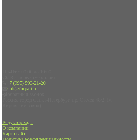
Пн-Пт с 09:00 до 19:00
Сб-Вс - в режиме онлайн
+7 (995) 593-21-20
spb@forpart.ru
обратный звонок
Россия, город Санкт-Петербург, пр. Стачек 48/2, (м.
Кировский завод)
Редуктор хода
О компании
Карта сайта
Политика конфиденциальности