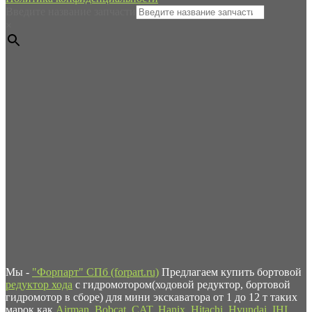
Введите название запчасти
×
Мы -
"Форпарт" СПб (forpart.ru)
Предлагаем купить бортовой
редуктор хода
с гидромотором(ходовой редуктор, бортовой
гидромотор в сборе) для мини экскаватора от 1 до 12 т таких
марок как
Airman
,
Bobcat
,
CAT
,
Hanix
,
Hitachi
,
Hyundai
,
IHI
,