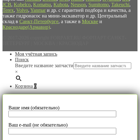
JCB
,
Kobelco
,
Komatsu
,
Kubota
,
Neuson
,
Sumitomo
,
Takeuchi
,
Terex
,
Volvo
,
Yanmar
и др. с гарантией подбора и качества, а
также гидронасос на мини-экскаватор и др. Центральный
склад в
Санкт-Петербурге
, а также в
Москве
и
Краснодаре(Армавир)
.
© 2017-2026 copyright FORPART.RU ФОРПАРТ САНКТ-
ПЕТЕРБУРГ | МОСКВА | КРАСНОДАР
Моя учётная запись
Поиск
Введите название запчасти
×
Корзина
0
Ваше имя (обязательно)
Ваш e-mail (не обязательно)