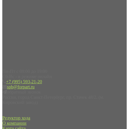
Пн-Пт с 09:00 до 19:00
Сб-Вс - в режиме онлайн
+7 (995) 593-21-20
spb@forpart.ru
обратный звонок
Россия, город Санкт-Петербург, пр. Стачек 48/2, (м.
Кировский завод)
Редуктор хода
О компании
Карта сайта