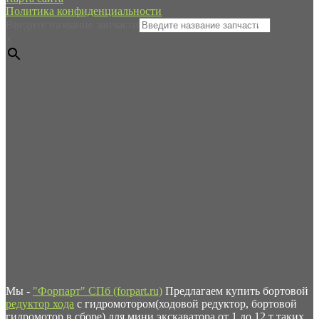
Политика конфиденциальности
Введите название запчасти
×
Мы -
"Форпарт" СПб (forpart.ru)
Предлагаем купить бортовой
редуктор хода
с гидромотором(ходовой редуктор, бортовой
гидромотор в сборе) для мини экскаватора от 1 до 12 т таких