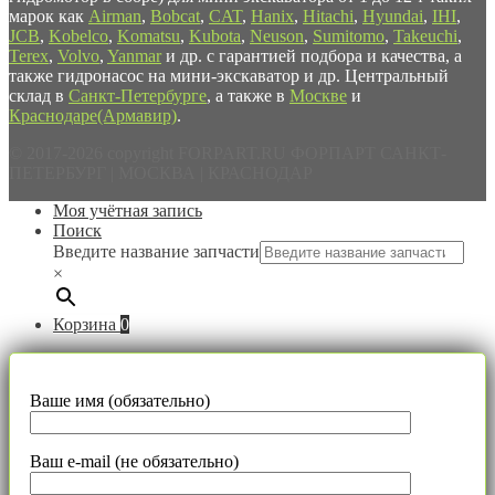
марок как
Airman
,
Bobcat
,
CAT
,
Hanix
,
Hitachi
,
Hyundai
,
IHI
,
JCB
,
Kobelco
,
Komatsu
,
Kubota
,
Neuson
,
Sumitomo
,
Takeuchi
,
Terex
,
Volvo
,
Yanmar
и др. с гарантией подбора и качества, а
также гидронасос на мини-экскаватор и др. Центральный
склад в
Санкт-Петербурге
, а также в
Москве
и
Краснодаре(Армавир)
.
© 2017-2026 copyright FORPART.RU ФОРПАРТ САНКТ-
ПЕТЕРБУРГ | МОСКВА | КРАСНОДАР
Моя учётная запись
Поиск
Введите название запчасти
×
Корзина
0
Ваше имя (обязательно)
Ваш e-mail (не обязательно)