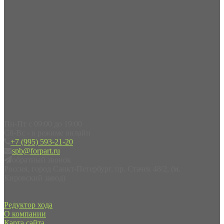
Пн-Пт с 09:00 до 19:00
Сб-Вс - в режиме онлайн
+7 (995) 593-21-20
spb@forpart.ru
обратный звонок
Россия, город Санкт-Петербург, пр. Стачек 48/2, (м.
Кировский завод)
Редуктор хода
О компании
Карта сайта