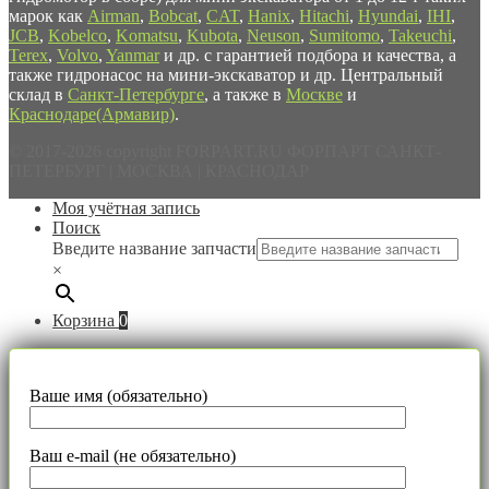
марок как
Airman
,
Bobcat
,
CAT
,
Hanix
,
Hitachi
,
Hyundai
,
IHI
,
JCB
,
Kobelco
,
Komatsu
,
Kubota
,
Neuson
,
Sumitomo
,
Takeuchi
,
Terex
,
Volvo
,
Yanmar
и др. с гарантией подбора и качества, а
также гидронасос на мини-экскаватор и др. Центральный
склад в
Санкт-Петербурге
, а также в
Москве
и
Краснодаре(Армавир)
.
© 2017-2026 copyright FORPART.RU ФОРПАРТ САНКТ-
ПЕТЕРБУРГ | МОСКВА | КРАСНОДАР
Моя учётная запись
Поиск
Введите название запчасти
×
Корзина
0
Ваше имя (обязательно)
Ваш e-mail (не обязательно)