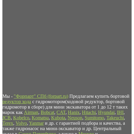
Мы -
"Форпарт" СПб (forpart.ru)
Предлагаем купить бортовой
редуктор хода
с гидромотором(ходовой редуктор, бортовой
гидромотор в сборе) для мини экскаватора от 1 до 12 т таких
марок как
Airman
,
Bobcat
,
CAT
,
Hanix
,
Hitachi
,
Hyundai
,
IHI
,
JCB
,
Kobelco
,
Komatsu
,
Kubota
,
Neuson
,
Sumitomo
,
Takeuchi
,
Terex
,
Volvo
,
Yanmar
и др. с гарантией подбора и качества, а
также гидронасос на мини-экскаватор и др. Центральный
склад в
Санкт-Петербурге
, а также в
Москве
и