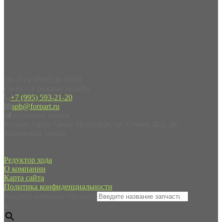
Пн-Пт с 09:00 до 19:00
Сб-Вс - в режиме онлайн
+7 (995) 593-21-20
spb@forpart.ru
обратный звонок
Россия, город Санкт-Петербург, пр. Стачек 48/2, (м.
Кировский завод)
Редуктор хода
О компании
Карта сайта
Политика конфиденциальности
Введите название запчасти
×