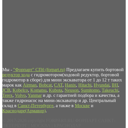
Мы -
"Форпарт" СПб (forpart.ru)
Предлагаем купить бортовой
редуктор хода
с гидромотором(ходовой редуктор, бортовой
гидромотор в сборе) для мини экскаватора от 1 до 12 т таких
марок как
Airman
,
Bobcat
,
CAT
,
Hanix
,
Hitachi
,
Hyundai
,
IHI
,
JCB
,
Kobelco
,
Komatsu
,
Kubota
,
Neuson
,
Sumitomo
,
Takeuchi
,
Terex
,
Volvo
,
Yanmar
и др. с гарантией подбора и качества, а
также гидронасос на мини-экскаватор и др. Центральный
склад в
Санкт-Петербурге
, а также в
Москве
и
Краснодаре(Армавир)
.
© 2017-2026 copyright FORPART.RU ФОРПАРТ САНКТ-
ПЕТЕРБУРГ | МОСКВА | КРАСНОДАР