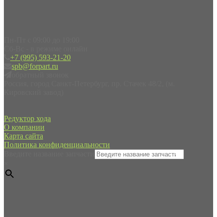
Пн-Пт с 09:00 до 19:00
Сб-Вс - в режиме онлайн
+7 (995) 593-21-20
spb@forpart.ru
обратный звонок
Россия, город Санкт-Петербург, пр. Стачек 48/2, (м.
Кировский завод)
Редуктор хода
О компании
Карта сайта
Политика конфиденциальности
Введите название запчасти
×