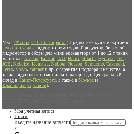
Мы -
"Форпарт" СПб (forpart.ru)
Предлагаем купить бортовой
редуктор хода
с гидромотором(ходовой редуктор, бортовой
гидромотор в сборе) для мини экскаватора от 1 до 12 т таких
марок как
Airman
,
Bobcat
,
CAT
,
Hanix
,
Hitachi
,
Hyundai
,
IHI
,
JCB
,
Kobelco
,
Komatsu
,
Kubota
,
Neuson
,
Sumitomo
,
Takeuchi
,
Terex
,
Volvo
,
Yanmar
и др. с гарантией подбора и качества, а
также гидронасос на мини-экскаватор и др. Центральный
склад в
Санкт-Петербурге
, а также в
Москве
и
Краснодаре(Армавир)
.
© 2017-2026 copyright FORPART.RU ФОРПАРТ САНКТ-
ПЕТЕРБУРГ | МОСКВА | КРАСНОДАР
Моя учётная запись
Поиск
Введите название запчасти
×