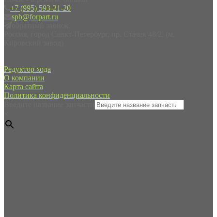
+7 (995) 593-21-20
spb@forpart.ru
обратный звонок
Россия, город Санкт-Петербург, пр. Стачек 48/2, (м.
Кировский завод)
Редуктор хода
О компании
Карта сайта
Политика конфиденциальности
Введите название запчасти
×