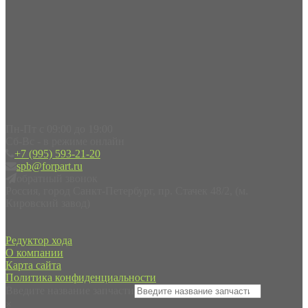
Пн-Пт с 09:00 до 19:00
Сб-Вс - в режиме онлайн
+7 (995) 593-21-20
spb@forpart.ru
обратный звонок
Россия, город Санкт-Петербург, пр. Стачек 48/2, (м.
Кировский завод)
Редуктор хода
О компании
Карта сайта
Политика конфиденциальности
Введите название запчасти
×