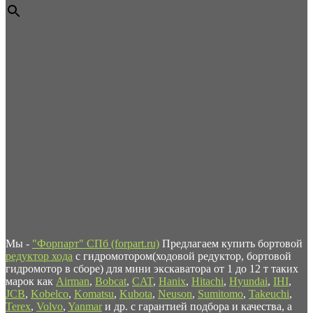
Мы -
"Форпарт" СПб (forpart.ru)
Предлагаем купить бортовой
редуктор хода
с гидромотором(ходовой редуктор, бортовой
гидромотор в сборе) для мини экскаватора от 1 до 12 т таких
марок как
Airman
,
Bobcat
,
CAT
,
Hanix
,
Hitachi
,
Hyundai
,
IHI
,
JCB
,
Kobelco
,
Komatsu
,
Kubota
,
Neuson
,
Sumitomo
,
Takeuchi
,
Terex
,
Volvo
,
Yanmar
и др. с гарантией подбора и качества, а