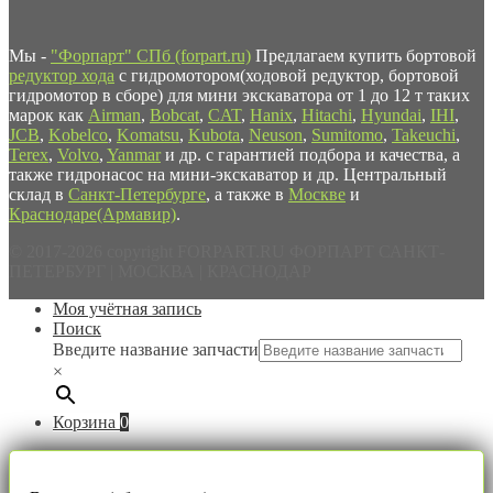
Мы -
"Форпарт" СПб (forpart.ru)
Предлагаем купить бортовой
редуктор хода
с гидромотором(ходовой редуктор, бортовой
гидромотор в сборе) для мини экскаватора от 1 до 12 т таких
марок как
Airman
,
Bobcat
,
CAT
,
Hanix
,
Hitachi
,
Hyundai
,
IHI
,
JCB
,
Kobelco
,
Komatsu
,
Kubota
,
Neuson
,
Sumitomo
,
Takeuchi
,
Terex
,
Volvo
,
Yanmar
и др. с гарантией подбора и качества, а
также гидронасос на мини-экскаватор и др. Центральный
склад в
Санкт-Петербурге
, а также в
Москве
и
Краснодаре(Армавир)
.
© 2017-2026 copyright FORPART.RU ФОРПАРТ САНКТ-
ПЕТЕРБУРГ | МОСКВА | КРАСНОДАР
Моя учётная запись
Поиск
Введите название запчасти
×
Корзина
0