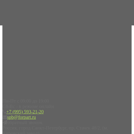
Пн-Пт с 09:00 до 19:00
Сб-Вс - в режиме онлайн
+7 (995) 593-21-20
spb@forpart.ru
обратный звонок
Россия, город Санкт-Петербург, пр. Стачек 48/2, (м.
Кировский завод)