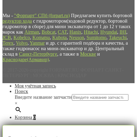
Мы -
"Форпарт" СПб (forpart.ru)
Предлагаем купить бортовой
редуктор хода
с гидромотором(ходовой редуктор, бортовой
гидромотор в сборе) для мини экскаватора от 1 до 12 т таких
марок как
Airman
,
Bobcat
,
CAT
,
Hanix
,
Hitachi
,
Hyundai
,
IHI
,
JCB
,
Kobelco
,
Komatsu
,
Kubota
,
Neuson
,
Sumitomo
,
Takeuchi
,
Terex
,
Volvo
,
Yanmar
и др. с гарантией подбора и качества, а
также гидронасос на мини-экскаватор и др. Центральный
склад в
Санкт-Петербурге
, а также в
Москве
и
Краснодаре(Армавир)
.
© 2017-2026 copyright FORPART.RU ФОРПАРТ САНКТ-
ПЕТЕРБУРГ | МОСКВА | КРАСНОДАР
Моя учётная запись
Поиск
Введите название запчасти
×
Корзина
0