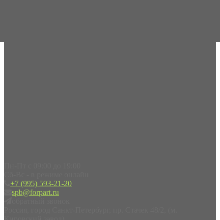
Пн-Пт с 09:00 до 19:00
Сб-Вс - в режиме онлайн
+7 (995) 593-21-20
spb@forpart.ru
обратный звонок
Россия, город Санкт-Петербург, пр. Стачек 48/2, (м.
Кировский завод)