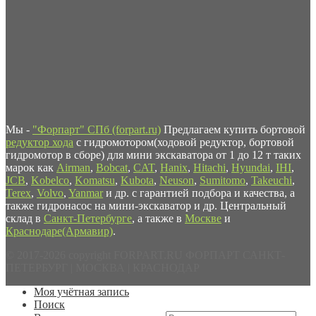
Мы -
"Форпарт" СПб (forpart.ru)
Предлагаем купить бортовой
редуктор хода
с гидромотором(ходовой редуктор, бортовой
гидромотор в сборе) для мини экскаватора от 1 до 12 т таких
марок как
Airman
,
Bobcat
,
CAT
,
Hanix
,
Hitachi
,
Hyundai
,
IHI
,
JCB
,
Kobelco
,
Komatsu
,
Kubota
,
Neuson
,
Sumitomo
,
Takeuchi
,
Terex
,
Volvo
,
Yanmar
и др. с гарантией подбора и качества, а
также гидронасос на мини-экскаватор и др. Центральный
склад в
Санкт-Петербурге
, а также в
Москве
и
Краснодаре(Армавир)
.
© 2017-2026 copyright FORPART.RU ФОРПАРТ САНКТ-
ПЕТЕРБУРГ | МОСКВА | КРАСНОДАР
Моя учётная запись
Поиск