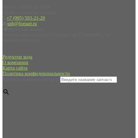
Пн-Пт с 09:00 до 19:00
Сб-Вс - в режиме онлайн
+7 (995) 593-21-20
spb@forpart.ru
обратный звонок
Россия, город Санкт-Петербург, пр. Стачек 48/2, (м.
Кировский завод)
Редуктор хода
О компании
Карта сайта
Политика конфиденциальности
Введите название запчасти
×