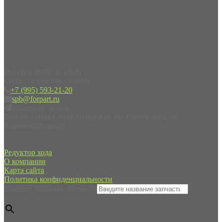
Пн-Пт с 09:00 до 19:00
Сб-Вс - в режиме онлайн
+7 (995) 593-21-20
spb@forpart.ru
обратный звонок
Россия, город Санкт-Петербург, пр. Стачек 48/2, (м.
Кировский завод)
Редуктор хода
О компании
Карта сайта
Политика конфиденциальности
Введите название запчасти
×