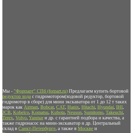
Мы -
"Форпарт" СПб (forpart.ru)
Предлагаем купить бортовой
редуктор хода
с гидромотором(ходовой редуктор, бортовой
гидромотор в сборе) для мини экскаватора от 1 до 12 т таких
марок как
Airman
,
Bobcat
,
CAT
,
Hanix
,
Hitachi
,
Hyundai
,
IHI
,
JCB
,
Kobelco
,
Komatsu
,
Kubota
,
Neuson
,
Sumitomo
,
Takeuchi
,
Terex
,
Volvo
,
Yanmar
и др. с гарантией подбора и качества, а
также гидронасос на мини-экскаватор и др. Центральный
склад в
Санкт-Петербурге
, а также в
Москве
и