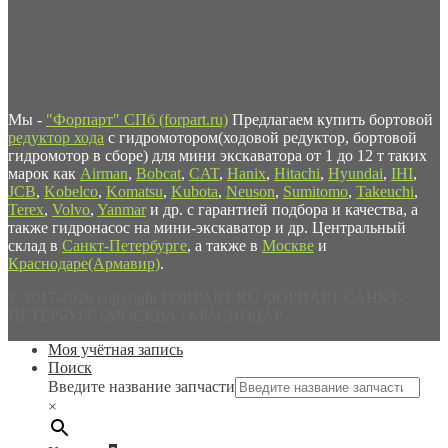
Мы -
"Форпарт" СПб (forpart.ru)
Предлагаем купить бортовой
редуктор хода
с гидромотором(ходовой редуктор, бортовой
гидромотор в сборе) для мини экскаватора от 1 до 12 т таких
марок как
Airman
,
Bobcat
,
CAT
,
Hanix
,
Hitachi
,
Hyundai
,
IHI
,
JCB
,
Kobelco
,
Komatsu
,
Kubota
,
Neuson
,
Sumitomo
,
Takeuchi
,
Terex
,
Volvo
,
Yanmar
и др. с гарантией подбора и качества, а
также гидронасос на мини-экскаватор и др. Центральный
склад в
Санкт-Петербурге
, а также в
Москве
и
Краснодаре(Армавир)
.
© 2017-2026 copyright FORPART.RU ФОРПАРТ САНКТ-
ПЕТЕРБУРГ | МОСКВА | КРАСНОДАР
Моя учётная запись
Поиск
Введите название запчасти
×