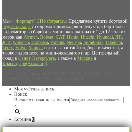
Мы -
"Форпарт" СПб (forpart.ru)
Предлагаем купить бортовой
редуктор хода
с гидромотором(ходовой редуктор, бортовой
гидромотор в сборе) для мини экскаватора от 1 до 12 т таких
марок как
Airman
,
Bobcat
,
CAT
,
Hanix
,
Hitachi
,
Hyundai
,
IHI
,
JCB
,
Kobelco
,
Komatsu
,
Kubota
,
Neuson
,
Sumitomo
,
Takeuchi
,
Terex
,
Volvo
,
Yanmar
и др. с гарантией подбора и качества, а
также гидронасос на мини-экскаватор и др. Центральный
склад в
Санкт-Петербурге
, а также в
Москве
и
Краснодаре(Армавир)
.
© 2017-2026 copyright FORPART.RU ФОРПАРТ САНКТ-
ПЕТЕРБУРГ | МОСКВА | КРАСНОДАР
Моя учётная запись
Поиск
Введите название запчасти
×
Корзина
0