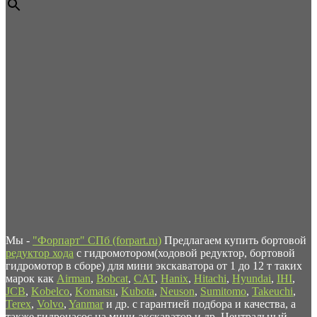
Мы -
"Форпарт" СПб (forpart.ru)
Предлагаем купить бортовой
редуктор хода
с гидромотором(ходовой редуктор, бортовой
гидромотор в сборе) для мини экскаватора от 1 до 12 т таких
марок как
Airman
,
Bobcat
,
CAT
,
Hanix
,
Hitachi
,
Hyundai
,
IHI
,
JCB
,
Kobelco
,
Komatsu
,
Kubota
,
Neuson
,
Sumitomo
,
Takeuchi
,
Terex
,
Volvo
,
Yanmar
и др. с гарантией подбора и качества, а
также гидронасос на мини-экскаватор и др. Центральный