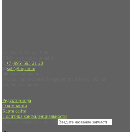
Пн-Пт с 09:00 до 19:00
Сб-Вс - в режиме онлайн
+7 (995) 593-21-20
spb@forpart.ru
обратный звонок
Россия, город Санкт-Петербург, пр. Стачек 48/2, (м.
Кировский завод)
Редуктор хода
О компании
Карта сайта
Политика конфиденциальности
Введите название запчасти
×