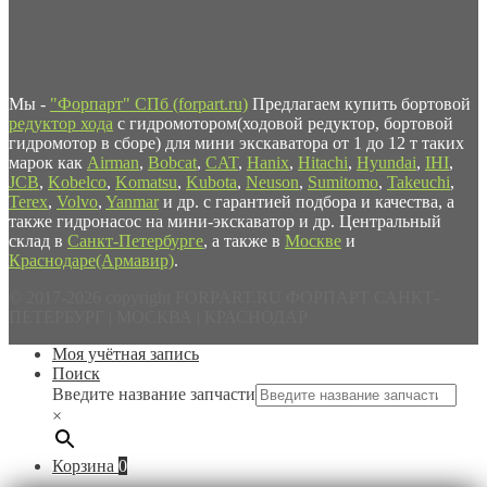
Мы -
"Форпарт" СПб (forpart.ru)
Предлагаем купить бортовой
редуктор хода
с гидромотором(ходовой редуктор, бортовой
гидромотор в сборе) для мини экскаватора от 1 до 12 т таких
марок как
Airman
,
Bobcat
,
CAT
,
Hanix
,
Hitachi
,
Hyundai
,
IHI
,
JCB
,
Kobelco
,
Komatsu
,
Kubota
,
Neuson
,
Sumitomo
,
Takeuchi
,
Terex
,
Volvo
,
Yanmar
и др. с гарантией подбора и качества, а
также гидронасос на мини-экскаватор и др. Центральный
склад в
Санкт-Петербурге
, а также в
Москве
и
Краснодаре(Армавир)
.
© 2017-2026 copyright FORPART.RU ФОРПАРТ САНКТ-
ПЕТЕРБУРГ | МОСКВА | КРАСНОДАР
Моя учётная запись
Поиск
Введите название запчасти
×
Корзина
0