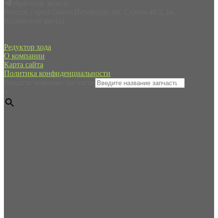
обратный звонок
Россия, город Санкт-Петербург, пр. Стачек 48/2, (м.
Кировский завод)
Редуктор хода
О компании
Карта сайта
Политика конфиденциальности
Введите название запчасти
×