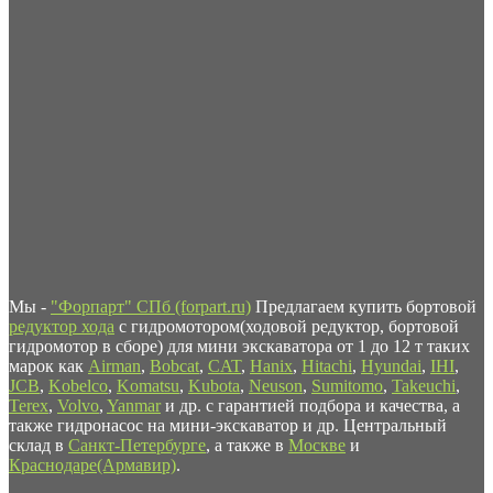
Мы -
"Форпарт" СПб (forpart.ru)
Предлагаем купить бортовой
редуктор хода
с гидромотором(ходовой редуктор, бортовой
гидромотор в сборе) для мини экскаватора от 1 до 12 т таких
марок как
Airman
,
Bobcat
,
CAT
,
Hanix
,
Hitachi
,
Hyundai
,
IHI
,
JCB
,
Kobelco
,
Komatsu
,
Kubota
,
Neuson
,
Sumitomo
,
Takeuchi
,
Terex
,
Volvo
,
Yanmar
и др. с гарантией подбора и качества, а
также гидронасос на мини-экскаватор и др. Центральный
склад в
Санкт-Петербурге
, а также в
Москве
и
Краснодаре(Армавир)
.