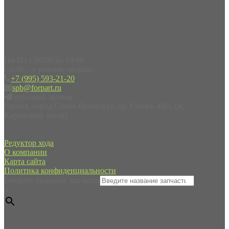
Пн-Пт с 09:00 до 19:00
Сб-Вс - в режиме онлайн
+7 (995) 593-21-20
spb@forpart.ru
обратный звонок
Россия, город Санкт-Петербург, пр. Стачек 48/2, (м.
Кировский завод)
Редуктор хода
О компании
Карта сайта
Политика конфиденциальности
Введите название запчасти
×