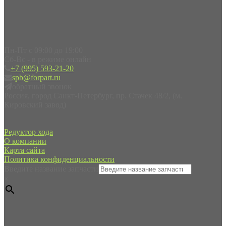
Пн-Пт с 09:00 до 19:00
Сб-Вс - в режиме онлайн
+7 (995) 593-21-20
spb@forpart.ru
обратный звонок
Россия, город Санкт-Петербург, пр. Стачек 48/2, (м.
Кировский завод)
Редуктор хода
О компании
Карта сайта
Политика конфиденциальности
Введите название запчасти
×