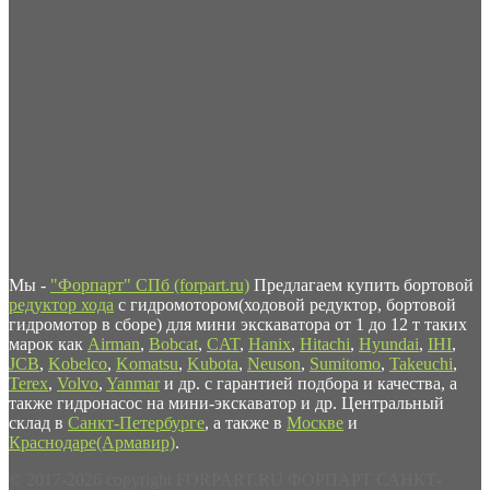
Мы -
"Форпарт" СПб (forpart.ru)
Предлагаем купить бортовой
редуктор хода
с гидромотором(ходовой редуктор, бортовой
гидромотор в сборе) для мини экскаватора от 1 до 12 т таких
марок как
Airman
,
Bobcat
,
CAT
,
Hanix
,
Hitachi
,
Hyundai
,
IHI
,
JCB
,
Kobelco
,
Komatsu
,
Kubota
,
Neuson
,
Sumitomo
,
Takeuchi
,
Terex
,
Volvo
,
Yanmar
и др. с гарантией подбора и качества, а
также гидронасос на мини-экскаватор и др. Центральный
склад в
Санкт-Петербурге
, а также в
Москве
и
Краснодаре(Армавир)
.
© 2017-2026 copyright FORPART.RU ФОРПАРТ САНКТ-