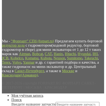
Мы -
"Форпарт" СПб (forpart.ru)
Предлагаем купить бортовой
редуктор хода
с гидромотором(ходовой редуктор, бортовой
гидромотор в сборе) для мини экскаватора от 1 до 12 т таких
марок как
Airman
,
Bobcat
,
CAT
,
Hanix
,
Hitachi
,
Hyundai
,
IHI
,
JCB
,
Kobelco
,
Komatsu
,
Kubota
,
Neuson
,
Sumitomo
,
Takeuchi
,
Terex
,
Volvo
,
Yanmar
и др. с гарантией подбора и качества, а
также гидронасос на мини-экскаватор и др. Центральный
склад в
Санкт-Петербурге
, а также в
Москве
и
Краснодаре(Армавир)
.
© 2017-2026 copyright FORPART.RU ФОРПАРТ САНКТ-
ПЕТЕРБУРГ | МОСКВА | КРАСНОДАР
Моя учётная запись
Поиск
Введите название запчасти