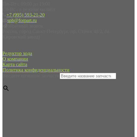
Пн-Пт с 09:00 до 19:00
Сб-Вс - в режиме онлайн
+7 (995) 593-21-20
spb@forpart.ru
обратный звонок
Россия, город Санкт-Петербург, пр. Стачек 48/2, (м.
Кировский завод)
Редуктор хода
О компании
Карта сайта
Политика конфиденциальности
Введите название запчасти
×