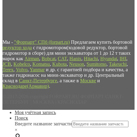
Мы -
"Форпарт" СПб (forpart.ru)
Предлагаем купить бортовой
редуктор хода
с гидромотором(ходовой редуктор, бортовой
гидромотор в сборе) для мини экскаватора от 1 до 12 т таких
марок как
Airman
,
Bobcat
,
CAT
,
Hanix
,
Hitachi
,
Hyundai
,
IHI
,
JCB
,
Kobelco
,
Komatsu
,
Kubota
,
Neuson
,
Sumitomo
,
Takeuchi
,
Terex
,
Volvo
,
Yanmar
и др. с гарантией подбора и качества, а
также гидронасос на мини-экскаватор и др. Центральный
склад в
Санкт-Петербурге
, а также в
Москве
и
Краснодаре(Армавир)
.
© 2017-2026 copyright FORPART.RU ФОРПАРТ САНКТ-
ПЕТЕРБУРГ | МОСКВА | КРАСНОДАР
Моя учётная запись
Поиск
Введите название запчасти
×