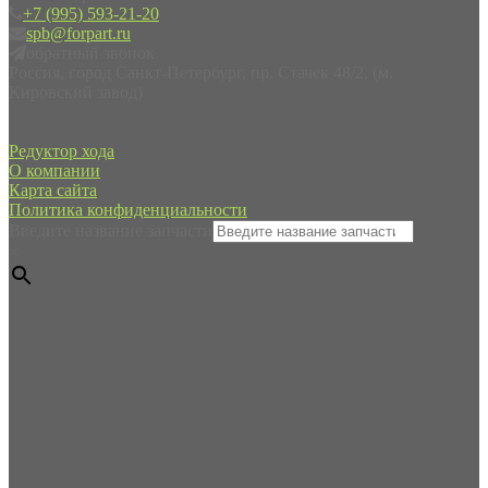
+7 (995) 593-21-20
spb@forpart.ru
обратный звонок
Россия, город Санкт-Петербург, пр. Стачек 48/2, (м.
Кировский завод)
Редуктор хода
О компании
Карта сайта
Политика конфиденциальности
Введите название запчасти
×