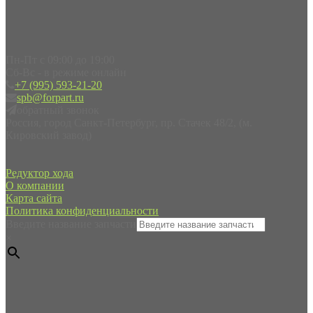
Пн-Пт с 09:00 до 19:00
Сб-Вс - в режиме онлайн
+7 (995) 593-21-20
spb@forpart.ru
обратный звонок
Россия, город Санкт-Петербург, пр. Стачек 48/2, (м.
Кировский завод)
Редуктор хода
О компании
Карта сайта
Политика конфиденциальности
Введите название запчасти
×