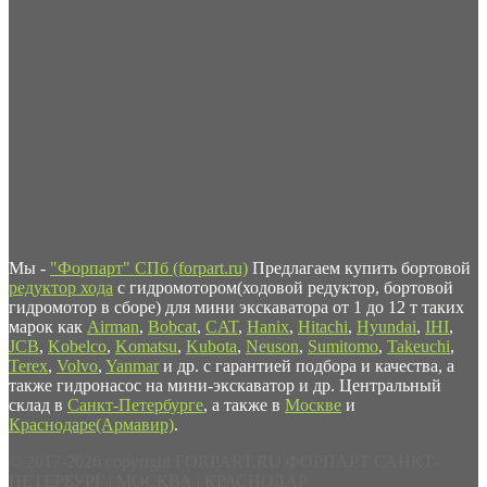
Мы -
"Форпарт" СПб (forpart.ru)
Предлагаем купить бортовой
редуктор хода
с гидромотором(ходовой редуктор, бортовой
гидромотор в сборе) для мини экскаватора от 1 до 12 т таких
марок как
Airman
,
Bobcat
,
CAT
,
Hanix
,
Hitachi
,
Hyundai
,
IHI
,
JCB
,
Kobelco
,
Komatsu
,
Kubota
,
Neuson
,
Sumitomo
,
Takeuchi
,
Terex
,
Volvo
,
Yanmar
и др. с гарантией подбора и качества, а
также гидронасос на мини-экскаватор и др. Центральный
склад в
Санкт-Петербурге
, а также в
Москве
и
Краснодаре(Армавир)
.
© 2017-2026 copyright FORPART.RU ФОРПАРТ САНКТ-
ПЕТЕРБУРГ | МОСКВА | КРАСНОДАР