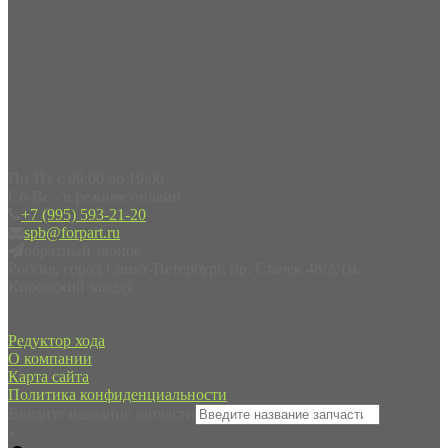
Пн-Пт с 09:00 до 19:00
Сб-Вс - в режиме онлайн
+7 (995) 593-21-20
spb@forpart.ru
обратный звонок
Россия, город Санкт-Петербург, пр. Стачек 48/2, (м.
Кировский завод)
Редуктор хода
О компании
Карта сайта
Политика конфиденциальности
Введите название запчасти
×