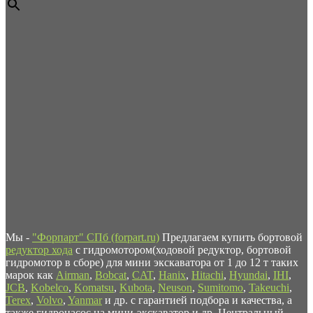
Мы -
"Форпарт" СПб (forpart.ru)
Предлагаем купить бортовой
редуктор хода
с гидромотором(ходовой редуктор, бортовой
гидромотор в сборе) для мини экскаватора от 1 до 12 т таких
марок как
Airman
,
Bobcat
,
CAT
,
Hanix
,
Hitachi
,
Hyundai
,
IHI
,
JCB
,
Kobelco
,
Komatsu
,
Kubota
,
Neuson
,
Sumitomo
,
Takeuchi
,
Terex
,
Volvo
,
Yanmar
и др. с гарантией подбора и качества, а
также гидронасос на мини-экскаватор и др. Центральный