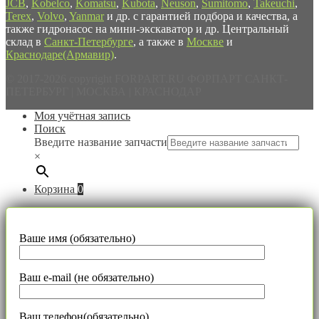
JCB
,
Kobelco
,
Komatsu
,
Kubota
,
Neuson
,
Sumitomo
,
Takeuchi
,
Terex
,
Volvo
,
Yanmar
и др. с гарантией подбора и качества, а
также гидронасос на мини-экскаватор и др. Центральный
склад в
Санкт-Петербурге
, а также в
Москве
и
Краснодаре(Армавир)
.
© 2017-2026 copyright FORPART.RU ФОРПАРТ САНКТ-
ПЕТЕРБУРГ | МОСКВА | КРАСНОДАР
Моя учётная запись
Поиск
Введите название запчасти
×
Корзина
0
Ваше имя (обязательно)
Ваш e-mail (не обязательно)
Ваш телефон(обязательно)