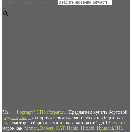
Введите название запчасти
×
Мы -
"Форпарт" СПб (forpart.ru)
Предлагаем купить бортовой
редуктор хода
с гидромотором(ходовой редуктор, бортовой
гидромотор в сборе) для мини экскаватора от 1 до 12 т таких
марок как
Airman
,
Bobcat
,
CAT
,
Hanix
,
Hitachi
,
Hyundai
,
IHI
,