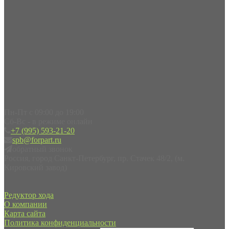
Пн-Пт с 09:00 до 19:00
Сб-Вс - в режиме онлайн
+7 (995) 593-21-20
spb@forpart.ru
обратный звонок
Россия, город Санкт-Петербург, пр. Стачек 48/2, (м.
Кировский завод)
Редуктор хода
О компании
Карта сайта
Политика конфиденциальности