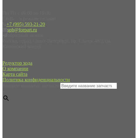
Пн-Пт с 09:00 до 19:00
Сб-Вс - в режиме онлайн
+7 (995) 593-21-20
spb@forpart.ru
обратный звонок
Россия, город Санкт-Петербург, пр. Стачек 48/2, (м.
Кировский завод)
Редуктор хода
О компании
Карта сайта
Политика конфиденциальности
Введите название запчасти
×