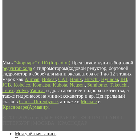
Мы -
"Форпарт" СПб (forpart.ru)
Предлагаем купить бортовой
редуктор хода
с гидромотором(ходовой редуктор, бортовой
гидромотор в сборе) для мини экскаватора от 1 до 12 т таких
марок как
Airman
,
Bobcat
,
CAT
,
Hanix
,
Hitachi
,
Hyundai
,
IHI
,
JCB
,
Kobelco
,
Komatsu
,
Kubota
,
Neuson
,
Sumitomo
,
Takeuchi
,
Terex
,
Volvo
,
Yanmar
и др. с гарантией подбора и качества, а
также гидронасос на мини-экскаватор и др. Центральный
склад в
Санкт-Петербурге
, а также в
Москве
и
Краснодаре(Армавир)
.
© 2017-2026 copyright FORPART.RU ФОРПАРТ САНКТ-
ПЕТЕРБУРГ | МОСКВА | КРАСНОДАР
Моя учётная запись